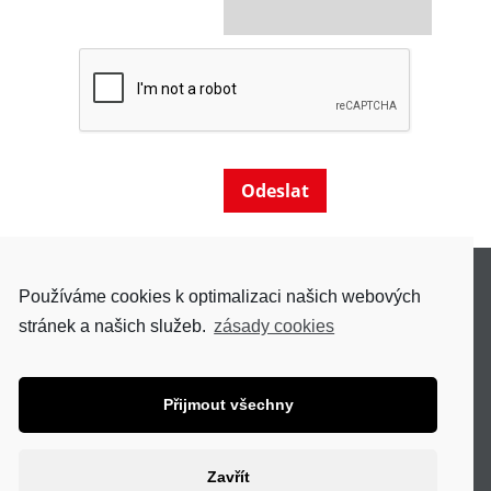
O NÁS
Používáme cookies k optimalizaci našich webových
AKTUALITY
stránek a našich služeb.
zásady cookies
OCHRANA OSOBNÍCH ÚDAJŮ
Přijmout všechny
DISKUS, spol. s r.o.
Zavřít