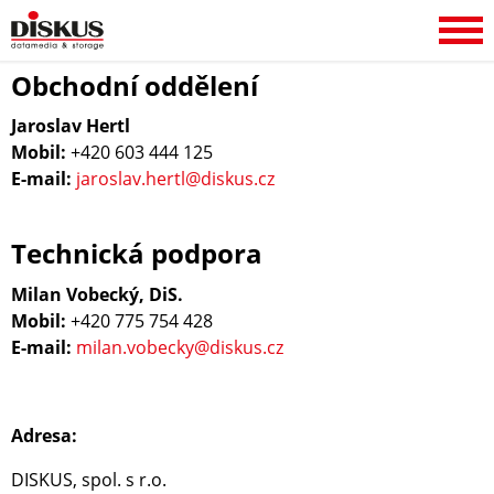
KONTAKTY
Obchodní oddělení
Jaroslav Hertl
Mobil:
+420 603 444 125
E-mail:
jaroslav.hertl@diskus.cz
Technická podpora
Milan Vobecký, DiS.
Mobil:
+420 775 754 428
E-mail:
milan.vobecky@diskus.cz
Adresa:
DISKUS, spol. s r.o.