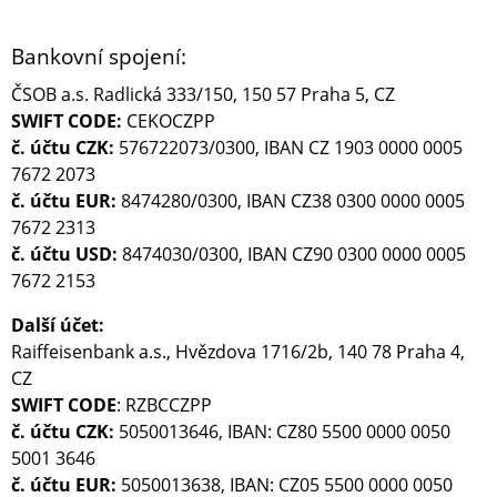
Bankovní spojení:
ČSOB a.s. Radlická 333/150, 150 57 Praha 5, CZ
SWIFT CODE:
CEKOCZPP
č. účtu CZK:
576722073/0300, IBAN CZ 1903 0000 0005
7672 2073
č. účtu EUR:
8474280/0300, IBAN CZ38 0300 0000 0005
7672 2313
č. účtu USD:
8474030/0300, IBAN CZ90 0300 0000 0005
7672 2153
Další účet:
Raiffeisenbank a.s., Hvězdova 1716/2b, 140 78 Praha 4,
CZ
SWIFT CODE
: RZBCCZPP
č. účtu CZK:
5050013646, IBAN: CZ80 5500 0000 0050
5001 3646
č. účtu EUR:
5050013638, IBAN: CZ05 5500 0000 0050