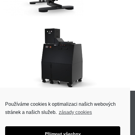
O NÁS
Používáme cookies k optimalizaci našich webových
AKTUALITY
stránek a našich služeb.
zásady cookies
OCHRANA OSOBNÍCH ÚDAJŮ
Přijmout všechny