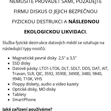
NEMUSÍTE PROVÁDĚT SAMI, POŽÁDEJTE
FIRMU DISKUS O JEJICH BEZPEČNOU
FYZICKOU DESTRUKCI A
NÁSLEDNOU
EKOLOGICKOU LIKVIDACI
.
Služba fyzické destrukce datových médií se vztahuje na
následující typy nosičů:
Magnetické pevné disky 2,5″ a 3,5″
SSD disky
Datové pásky: LTO1-LTO6, DLT, SDLT, DDS, DAT, AIT,
Travan, SLR, QIC, 3592, 3590E, 3490E, 3480, 9840,
9940, T10K, VHS
Floppy diskety, audio a video kazety
Optické disky, MO disky
Tablety
SmartPhone
Jaké zařízení používáme?